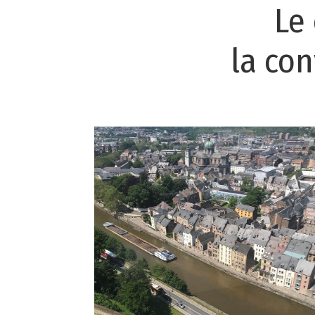
Le
la con