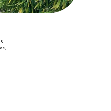
ng
me,