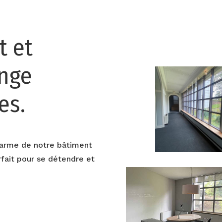
t et
ange
es.
harme de notre bâtiment
rfait pour se détendre et