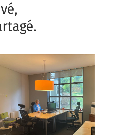
vé,
artagé.